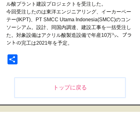
ル酸プラント建設プロジェクトを受注した。
今回受注したのは東洋エンジニアリング、イーカーペー
テー(IKPT)、PT SMCC Utama Indonesia(SMCC)のコン
ソーシアム。設計、同国内調達、建設工事を一括受注し
た。対象設備はアクリル酸製造設備で年産10万㌧、プラ
ントの完工は2021年を予定。
共
有
投
トップに戻る
稿
ナ
ビ
ゲ
ー
シ
ョ