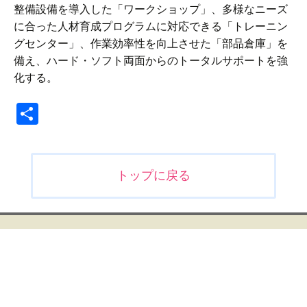
整備設備を導入した「ワークショップ」、多様なニーズ
に合った人材育成プログラムに対応できる「トレーニン
グセンター」、作業効率性を向上させた「部品倉庫」を
備え、ハード・ソフト両面からのトータルサポートを強
化する。
共
有
投
トップに戻る
稿
ナ
ビ
ゲ
ー
シ
ョ
ン