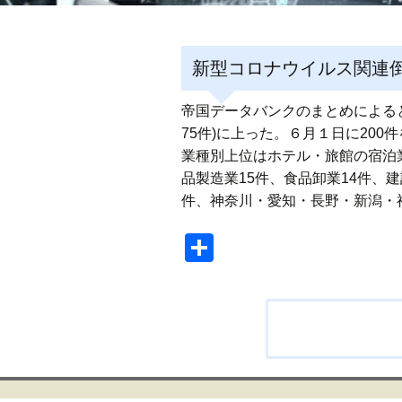
新型コロナウイルス関連倒
帝国データバンクのまとめによると
75件)に上った。６月１日に20
業種別上位はホテル・旅館の宿泊業
品製造業15件、食品卸業14件、
件、神奈川・愛知・長野・新潟・
共
有
投
稿
ナ
ビ