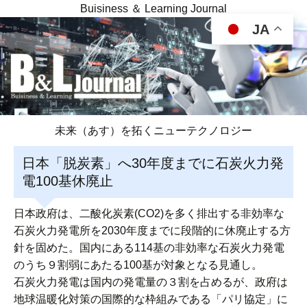
Buisiness ＆ Learning Journal
JA
未来（あす）を拓くニューテクノロジー
日本「脱炭素」へ30年度までに石炭火力発
電100基休廃止
日本政府は、二酸化炭素(CO2)を多く排出する非効率な
石炭火力発電所を2030年度までに段階的に休廃止する方
針を固めた。国内にある114基の非効率な石炭火力発電
のうち９割弱にあたる100基が対象となる見通し。
石炭火力発電は国内の発電量の３割を占めるが、政府は
地球温暖化対策の国際的な枠組みである「パリ協定」に