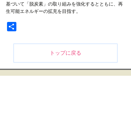
基づいて「脱炭素」の取り組みを強化するとともに、再
生可能エネルギーの拡充を目指す。
共
有
投
トップに戻る
稿
ナ
ビ
ゲ
ー
シ
ョ
ン