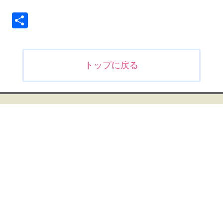
共
有
投
トップに戻る
稿
ナ
ビ
ゲ
ー
シ
ョ
ン