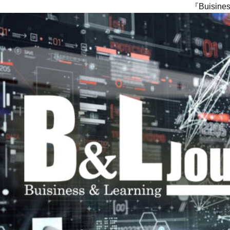
『Buisi