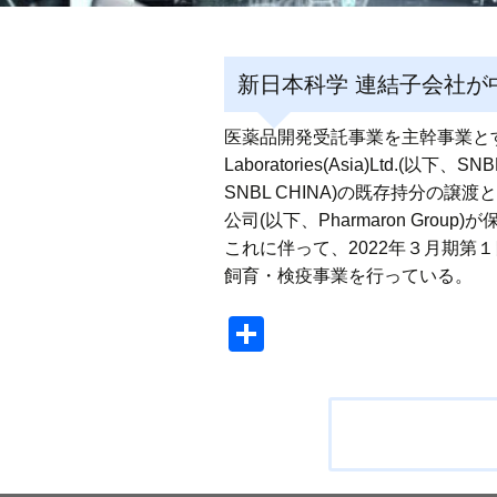
新日本科学 連結子会社が
医薬品開発受託事業を主幹事業とする新日
Laboratories(Asia)Ltd
SNBL CHINA)の既存持分の譲
公司(以下、Pharmaron Gro
これに伴って、2022年３月期第１
飼育・検疫事業を行っている。
共
有
投
稿
ナ