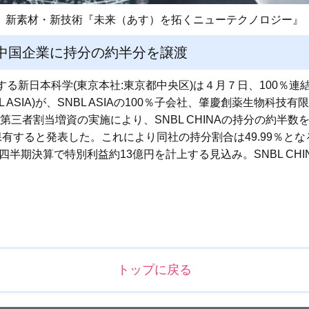
新素材・新技術『未来（あす）を拓くニューテクノロジー』
中国企業に持分の約半分を譲渡
本科学(東京本社:東京都中央区)は４月７日、100％連結子会社のShi
.(以下、SNBL ASIA)が、SNBL ASIAの100％子会社、肇慶創薬生
渡と第三者割当増資の実施により、SNBL CHINAの持分の約半
up)が保有すると発表した。これにより同社の持分割合は49.99％と
四半期決算で特別利益約13億円を計上する見込み。SNBL CH
トップに戻る