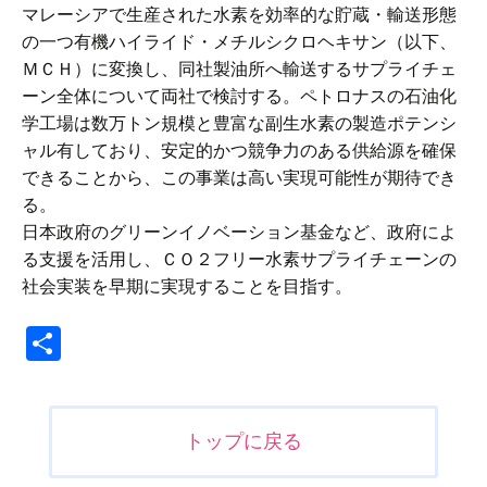
マレーシアで生産された水素を効率的な貯蔵・輸送形態
の一つ有機ハイライド・メチルシクロヘキサン（以下、
ＭＣＨ）に変換し、同社製油所へ輸送するサプライチェ
ーン全体について両社で検討する。ペトロナスの石油化
学工場は数万トン規模と豊富な副生水素の製造ポテンシ
ャル有しており、安定的かつ競争力のある供給源を確保
できることから、この事業は高い実現可能性が期待でき
る。
日本政府のグリーンイノベーション基金など、政府によ
る支援を活用し、ＣＯ２フリー水素サプライチェーンの
社会実装を早期に実現することを目指す。
共
有
投
トップに戻る
稿
ナ