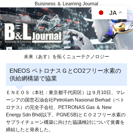
Buisiness ＆ Learning Journal
JA
未来（あす）を拓くニューテクノロジー
ENEOS ペトロナスＧとCO2フリー水素の
供給網構築で協業
ＥＮＥＯＳ（本社：東京都千代田区）は９月10日、マレ
ーシアの国営石油会社Petroliam Nasional Berhad（ペト
ロナス）の完全子会社、PETRONAS Gas ＆ New
Energy Sdn Bhd(以下、PGNESB)とＣＯ２フリー水素の
サプライチェーン構築に向けた協議検討について覚書を
締結したと発表した。