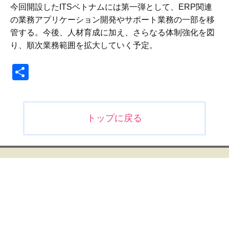
今回開設したITSベトナムには第一弾として、ERP関連
の業務アプリケーション開発やサポート業務の一部を移
管する。今後、人材育成に加え、さらなる体制強化を図
り、順次業務範囲を拡大していく予定。
共
有
投
トップに戻る
稿
ナ
ビ
ゲ
ー
シ
ョ
ン