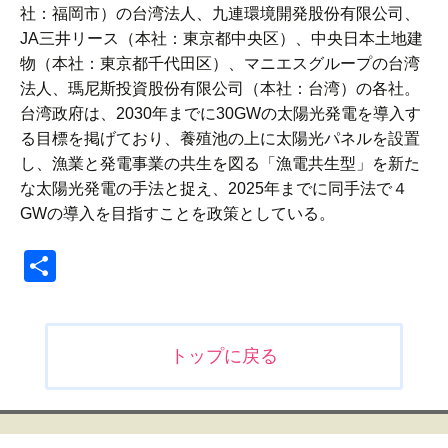
社：福岡市）の台湾法人、九連環境開発股份有限公司、
JA三井リース（本社：東京都中央区）、中央日本土地建
物（本社：東京都千代田区）、マニエスグループの台湾
法人、瑪尼斯投資股份有限公司（本社：台湾）の各社。
台湾政府は、2030年までに30GWの太陽光発電を導入す
る目標を掲げており、養殖池の上に太陽光パネルを設置
し、漁業と発電事業の共生を図る「漁電共生型」を新た
な太陽光発電の手法と捉え、2025年までに同手法で４
GWの導入を目指すことを政策としている。
共
有
投
トップに戻る
稿
ナ
ビ
ゲ