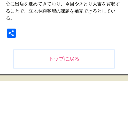
心に出店を進めてきており、今回やきとり大吉を買収す
ることで、立地や顧客層の課題を補完できるとしてい
る。
共
有
投
トップに戻る
稿
ナ
ビ
ゲ
ー
シ
ョ
ン