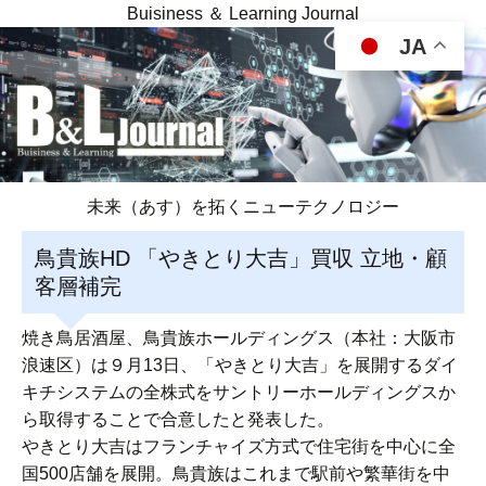
Buisiness ＆ Learning Journal
JA
未来（あす）を拓くニューテクノロジー
鳥貴族HD 「やきとり大吉」買収 立地・顧
客層補完
焼き鳥居酒屋、鳥貴族ホールディングス（本社：大阪市
浪速区）は９月13日、「やきとり大吉」を展開するダイ
キチシステムの全株式をサントリーホールディングスか
ら取得することで合意したと発表した。
やきとり大吉はフランチャイズ方式で住宅街を中心に全
国500店舗を展開。鳥貴族はこれまで駅前や繁華街を中