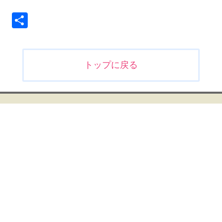
共
有
投
トップに戻る
稿
ナ
ビ
ゲ
ー
シ
ョ
ン