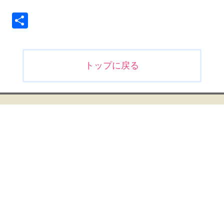
共
有
投
トップに戻る
稿
ナ
ビ
ゲ
ー
シ
ョ
ン