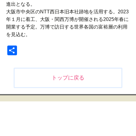
進出となる。
大阪市中央区のNTT西日本旧本社跡地を活用する。2023
年１月に着工、大阪・関西万博が開催される2025年春に
開業する予定。万博で訪日する世界各国の富裕層の利用
を見込む。
共
有
投
トップに戻る
稿
ナ
ビ
ゲ
ー
シ
ョ
ン