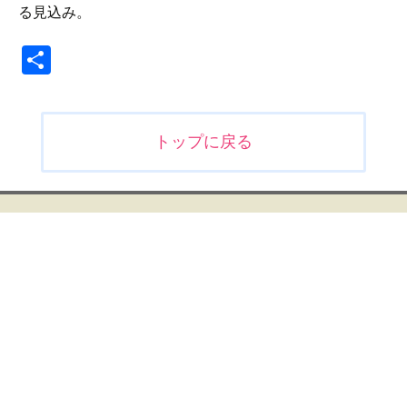
る見込み。
共
有
投
トップに戻る
稿
ナ
ビ
ゲ
ー
シ
ョ
ン