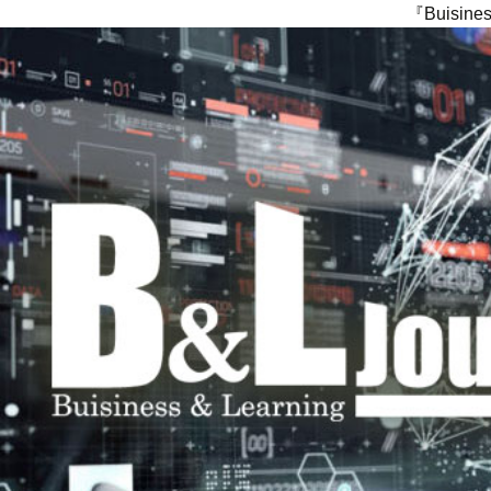
『Buisi