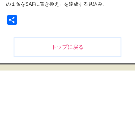
の１％をSAFに置き換え」を達成する見込み。
共
有
投
トップに戻る
稿
ナ
ビ
ゲ
ー
シ
ョ
ン