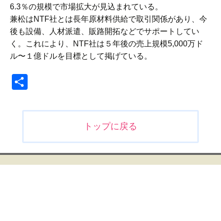
6.3％の規模で市場拡大が見込まれている。
兼松はNTF社とは長年原材料供給で取引関係があり、今
後も設備、人材派遣、販路開拓などでサポートしてい
く。これにより、NTF社は５年後の売上規模5,000万ド
ル〜１億ドルを目標として掲げている。
共
有
投
トップに戻る
稿
ナ
ビ
ゲ
ー
シ
ョ
ン