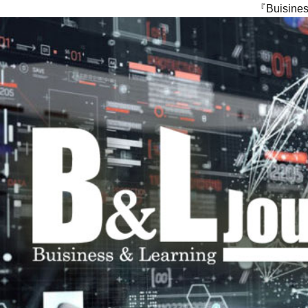
『Buisi