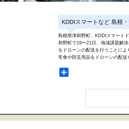
KDDIスマートなど 島
島根県津和野町、KDDIスマートド
和野町で19〜21日、地域課題
をドローンの配送を行うことによ
常食や防災用品をドローンの配送
共
有
投
稿
ナ
ビ
ゲ