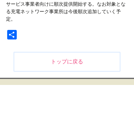
サービス事業者向けに順次提供開始する。なお対象とな
る充電ネットワーク事業所は今後順次追加していく予
定。
共
有
投
トップに戻る
稿
ナ
ビ
ゲ
ー
シ
ョ
ン