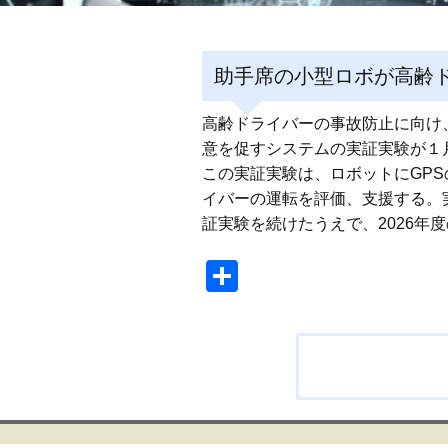
助手席の小型ロボが高齢ド
高齢ドライバーの事故防止に向け
意を促すシステムの実証実験が１
この実証実験は、ロボットにGP
イバーの運転を評価、支援する。
証実験を続けたうえで、2026年
共
有
投
稿
ナ
ビ