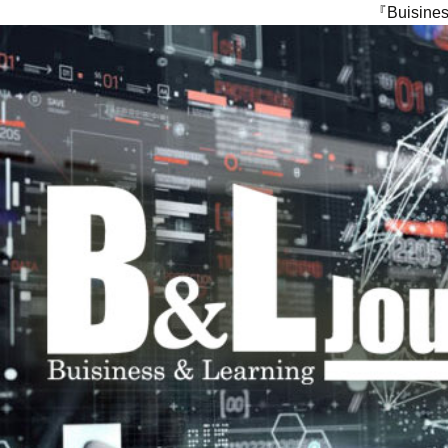
『Buisi