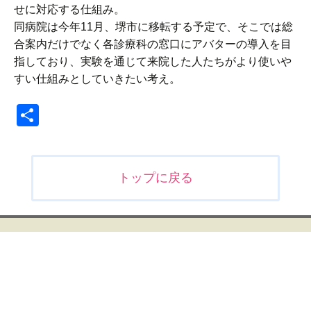
せに対応する仕組み。
同病院は今年11月、堺市に移転する予定で、そこでは総
合案内だけでなく各診療科の窓口にアバターの導入を目
指しており、実験を通じて来院した人たちがより使いや
すい仕組みとしていきたい考え。
共
有
投
トップに戻る
稿
ナ
ビ
ゲ
ー
シ
ョ
ン