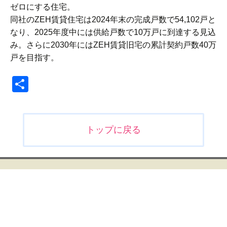
ゼロにする住宅。
同社のZEH賃貸住宅は2024年末の完成戸数で54,102戸と
なり、2025年度中には供給戸数で10万戸に到達する見込
み。さらに2030年にはZEH賃貸旧宅の累計契約戸数40万
戸を目指す。
共
有
投
トップに戻る
稿
ナ
ビ
ゲ
ー
シ
ョ
ン