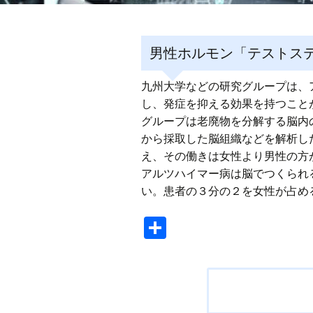
男性ホルモン「テストス
九州大学などの研究グループは、
し、発症を抑える効果を持つこと
グループは老廃物を分解する脳内
から採取した脳組織などを解析し
え、その働きは女性より男性の方
アルツハイマー病は脳でつくられ
い。患者の３分の２を女性が占め
共
有
投
稿
ナ