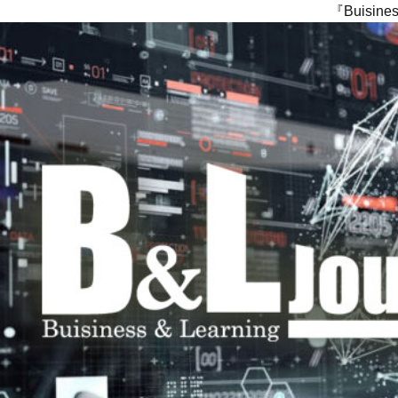
『Buisi