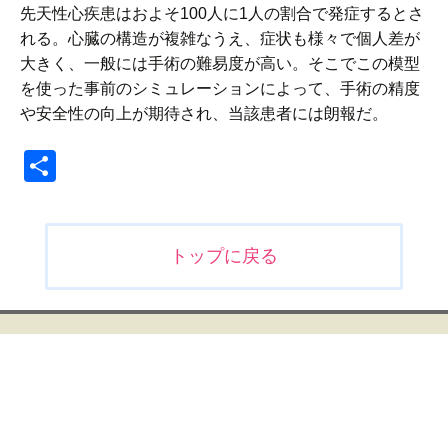
先天性心疾患はおよそ100人に1人の割合で発症するとさ
れる。心臓の構造が複雑なうえ、症状も様々で個人差が
大きく、一般には手術の難易度が高い。そこでこの模型
を使った事前のシミュレーションによって、手術の精度
や安全性の向上が期待され、当該患者には朗報だ。
共
有
投
トップに戻る
稿
ナ
ビ
ゲ
ー
シ
ョ
ン