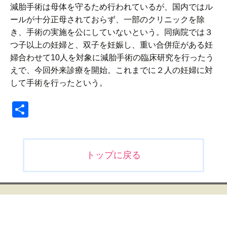
減胎手術は母体を守るため行われているが、国内ではル
ールが十分正母されておらず、一部のクリニックを除
き、手術の実施を公にしていないという。同病院では３
つ子以上の妊婦と、双子を妊娠し、重い合併症がある妊
婦合わせて10人を対象に減胎手術の臨床研究を行ったう
えで、今回外来診療を開始。これまでに２人の妊婦に対
して手術を行ったという。
共
有
投
トップに戻る
稿
ナ
ビ
ゲ
ー
シ