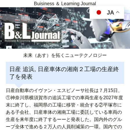
Buisiness ＆ Learning Journal
JA
未来（あす）を拓くニューテクノロジー
日産 追浜, 日産車体の湘南２工場の生産終
了を発表
日産自動車のイヴァン・エスピノーサ社長は７月15日、
①神奈川県横須賀市の追浜工場での車両生産を2027年度
末に終了し、福岡県の工場に移管・統合する②平塚市に
ある子会社、日産車体の湘南工場に委託している車両の
生産を来年度に終了するーーと発表した。国内外のグル
ープ全体で進める２万人の人員削減策の一環。国内での