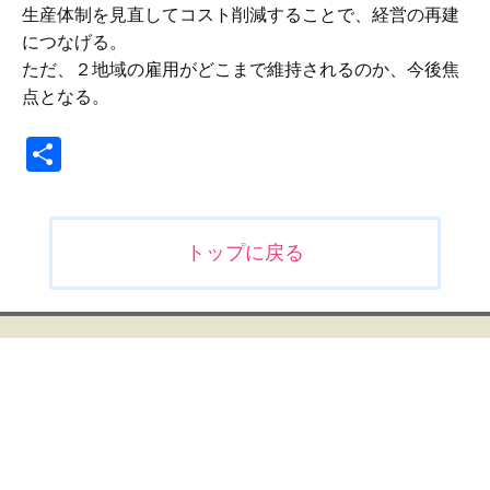
生産体制を見直してコスト削減することで、経営の再建
につなげる。
ただ、２地域の雇用がどこまで維持されるのか、今後焦
点となる。
共
有
投
トップに戻る
稿
ナ
ビ
ゲ
ー
シ
ョ
ン