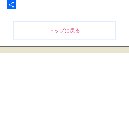
共
有
投
トップに戻る
稿
ナ
ビ
ゲ
ー
シ
ョ
ン