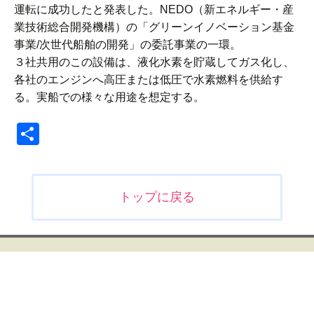
運転に成功したと発表した。NEDO（新エネルギー・産
業技術総合開発機構）の「グリーンイノベーション基金
事業/次世代船舶の開発」の委託事業の一環。
３社共用のこの設備は、液化水素を貯蔵してガス化し、
各社のエンジンへ高圧または低圧で水素燃料を供給す
る。実船での様々な用途を想定する。
共
有
投
トップに戻る
稿
ナ
ビ
ゲ
ー
シ
ョ