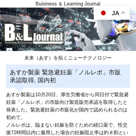
Buisiness ＆ Learning Journal
JA
未来（あす）を拓くニューテクノロジー
あすか製薬 緊急避妊薬「ノルレボ」市販
承認取得, 国内初
あすか製薬は10月20日、厚生労働省から同日付で緊急避
妊薬「ノルレボ」の市販向け製造販売承認を取得したと
発表した。緊急避妊薬の市販化が国内で認められるのは
初めて。
ノルレボは、臨まない妊娠を防ぐための経口薬で、性交
後72時間以内に服用した場合の妊娠阻止率は約８割とい