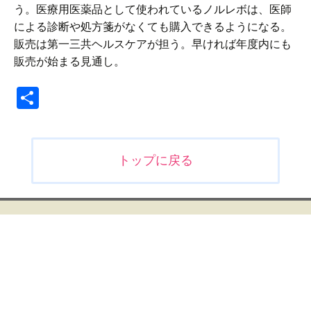
う。医療用医薬品として使われているノルレボは、医師
による診断や処方箋がなくても購入できるようになる。
販売は第一三共ヘルスケアが担う。早ければ年度内にも
販売が始まる見通し。
共
有
投
トップに戻る
稿
ナ
ビ
ゲ
ー
シ
ョ
ン