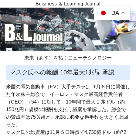
Buisiness ＆ Learning Journal
JA
未来（あす）を拓くニューテクノロジー
マスク氏への報酬 10年最大1兆㌦ 承認
米国の電気自動車（EV）大手テスラは11月６日に開催し
た年次株主総会で、イーロン・マスク最高経営責任者
（CEO）（54）に対して」10年間で最大１兆ドル（約
150兆円）規模の報酬を支払う議案を承認した。総会で
の賛成率は75％超と、承認に必要な過半数を大きく上回
った。
マスク氏の総資産は11月５日時点で4,730億ドル（約72