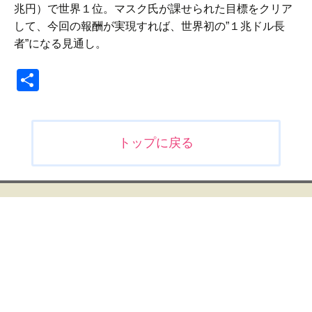
兆円）で世界１位。マスク氏が課せられた目標をクリア
して、今回の報酬が実現すれば、世界初の”１兆ドル長
者”になる見通し。
共
有
投
トップに戻る
稿
ナ
ビ
ゲ
ー
シ
ョ
ン