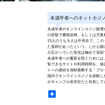
未成年者へのネットカジ
未成年者のオンラインカジノ賭博が
の容疑で書類送検、もしくは児童
15人のうち９人は中高生で、この
た形跡があったという。しかも賭
が広がっていた状況は極めて深刻
未成年者への蔓延を防ぐためには
覧できるサイトや利用時間を、保
トへの接続を強制遮断する「ブロ
国内でオンラインカジノを経験した
がギャンブル依存症だと自覚して
共
有