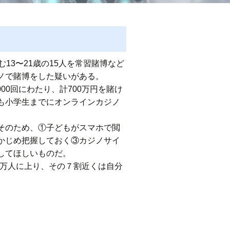
13〜21歳の15人を常習賭博など
ノで賭博をした疑いがある。
00回にわたり、計700万円を賭け
も小学生までにオンラインカジノ
そのため、①子どもがスマホで閲
かじめ把握しておく③カジノサイ
してほしいものだ。
18万人に上り、その７割近くは自分