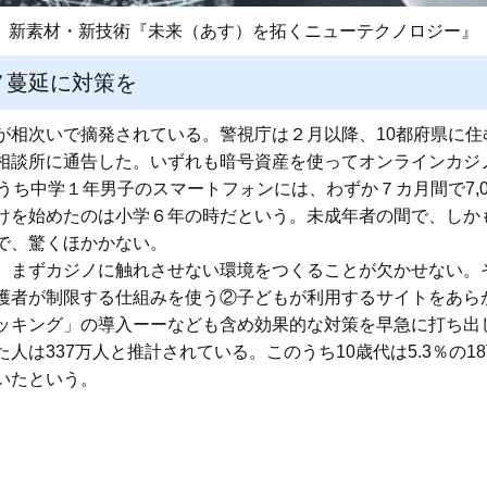
新素材・新技術『未来（あす）を拓くニューテクノロジー』
ノ蔓延に対策を
相次いで摘発されている。警視庁は２月以降、10都府県に住む
相談所に通告した。いずれも暗号資産を使ってオンラインカジ
うち中学１年男子のスマートフォンには、わずか７カ月間で7,0
けを始めたのは小学６年の時だという。未成年者の間で、しか
で、驚くほかかない。
、まずカジノに触れさせない環境をつくることが欠かせない。
護者が制限する仕組みを使う②子どもが利用するサイトをあら
ッキング」の導入ーーなども含め効果的な対策を早急に打ち出
人は337万人と推計されている。このうち10歳代は5.3％の
いたという。