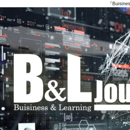
『Buisi