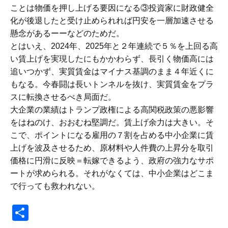
ことは物価を押し上げる要因になる③投資家に財政健全
化が後退したと受け止められれば円安を一層加速させる
懸念があるーーなどのためだ。
とはいえ、2024年、2025年と２年連続で５％を上回る高
い賃上げを実現したにもかかわらず、長引く物価高には
追いつかず、実質賃金はマイナス基調のまま４年近くに
もなる。今春闘は長いトンネルを抜け、実質賃金をプラ
スに転換させるべき局面だ。
大企業の業績はトランプ政権による高関税政策の悪影響
をはねのけ、おおむね堅調だ。賃上げ余力は大きい。そ
こで、ポイントになる雇用の７割を占める中小企業に賃
上げを波及させるため、原材料や人件費の上昇分を取引
価格に円滑に反映＝転嫁できるよう、政府の強力なサポ
ートが求められる。それがなくては、中小企業はどこま
で行っても救われない。
共