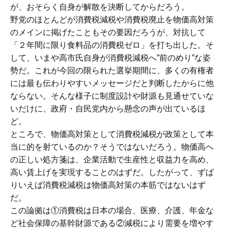
が、おそらく自身が解散を決断してからだろう。
野党のほとんどが消費税減税や消費税廃止を物価高対策
のメインに掲げたこともその要因だろうが、対抗して
「２年間に限り食料品の消費税ゼロ」を打ち出した。そ
して、いまや高市氏自身が消費税減税へ”前のめり”な姿
勢だ。これが今回の限られた選挙期間に、多くの有権者
には最も伝わりやすいメッセージだと判断したからに他
ならない。そんな様子に制度設計や財源も見通せていな
いだけに、政府・自民党内から懸念の声が出ているほ
ど。
ところで、物価高対策として消費税減税が政策として本
当に的を射ているのか？そうではないだろう。物価高へ
の正しい処方箋は、企業活動で生産性と収益力を高め、
高い賃上げを実現することのはずだ。したがって、ずば
りいえば消費税減税は物価高対策の本筋ではないはず
だ。
この論拠は①消費税は日本の場合、医療、介護、年金な
ど社会保障の基幹財源である②減税により需要を増やす