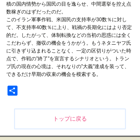
積の国内情勢から国民の目を逸らせ、中間選挙を控え点
数稼ぎのはずだったのだ。
このイラン軍事作戦、米国民の支持率が30数％に対し
て、不支持率40数％に上り、戦禍の長期化にはより否定
的だ。したがって、体制転換などの当初の思惑には全く
こだわらず、撤収の機会をうかがう。もうネタニヤフ氏
に引きずり込まれることなく、一定の区切りがついた時
点で、作戦の”終了”を宣言するシナリオという。トラン
プ氏の現在の心境は、それなりの”大義”達成を装って、
できるだけ早期の収束の機会を模索する。
共
有
投
トップに戻る
稿
ナ
ビ