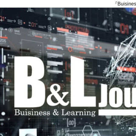
『Buisi