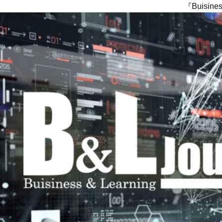
『Buisi