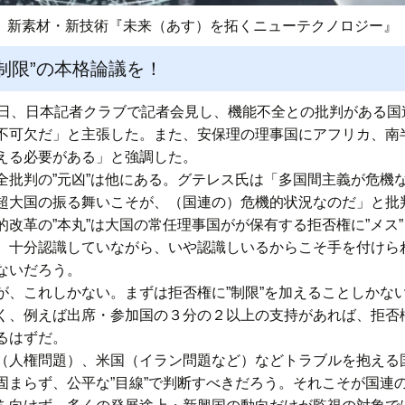
新素材・新技術『未来（あす）を拓くニューテクノロジー』
制限”の本格論議を！
0日、日本記者クラブで記者会見し、機能不全との批判がある国
不可欠だ」と主張した。また、安保理の理事国にアフリカ、南
える必要がある」と強調した。
全批判の”元凶”は他にある。グテレス氏は「多国間主義が危機
超大国の振る舞いこそが、（国連の）危機的状況なのだ」と批
改革の”本丸”は大国の常任理事国がが保有する拒否権に”メス
、十分認識していながら、いや認識しいるからこそ手を付けら
ないだろう。
が、これしかない。まずは拒否権に”制限”を加えることしかな
く、例えば出席・参加国の３分の２以上の支持があれば、拒否
るはずだ。
（人権問題）、米国（イラン問題など）などトラブルを抱える
固まらず、公平な”目線”で判断すべきだろう。それこそが国連