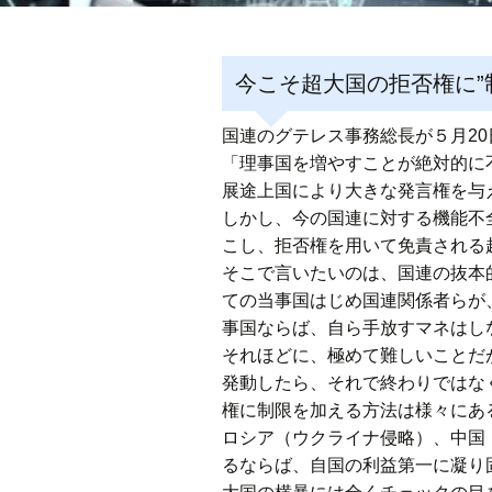
今こそ超大国の拒否権に”
国連のグテレス事務総長が５月2
「理事国を増やすことが絶対的に
展途上国により大きな発言権を与
しかし、今の国連に対する機能不
こし、拒否権を用いて免責される
そこで言いたいのは、国連の抜本的
ての当事国はじめ国連関係者らが
事国ならば、自ら手放すマネはし
それほどに、極めて難しいことだ
発動したら、それで終わりではな
権に制限を加える方法は様々にあ
ロシア（ウクライナ侵略）、中国
るならば、自国の利益第一に凝り