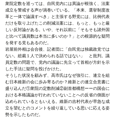
衆院定数を巡っては、自民党内には異論が根強く、法案
成立を警戒する声が渦巻いている。「本来、選挙制度改
革と一体で論議すべき」と主張する野党には、比例代表
だけを取り上げたこの削減法案には、もっと、もっと厳
しい反対論がある。いや、それ以前に「そもそも諸外国
と比べて議員数は本当に多いのか？」との根源的な疑問
を発する党もあるのだ。
岩屋前外相は会合後、記者団に「自民党は独裁政党では
ない。総裁１人で決められる話ではない」 と批判。議
員定数の問題で、党内の議論に先立って首相が方針を示
した手法に疑問を投げかけた。
そうした状況を顧みず、高市氏はなぜ強引に、連立を組
む日本維新の会に歩み寄るのか？維新との連立合意書に
盛り込んだ①衆院の定数削減②副首都構想ーーの国会に
おける本格議論が行われていないことへの反省の側面が
込められているともいえる。維新の吉村代表が早急な成
立を望むとのコメントを繰り返している思いに応える姿
勢を示したものだ。