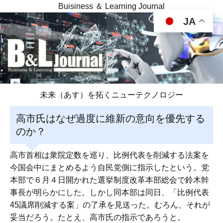
Buisiness ＆ Learning Journal
JA
未来（あす）を拓くニューテクノロジー
高市氏はなぜ過度に維新の意向を優先する
のか？
高市首相は衆院定数を巡り、比例代表を削減する法案を
今国会中にまとめるよう自民党側に指示したという。党
本部で６月４日開かれた選挙制度改革本部総会で鈴木幹
事長が明らかにした。しかし同本部は同日、「比例代表
45議席削減する案」の了承を見送った。むろん、それが
妥当だろう。たとえ、高市氏の指示であろうと。