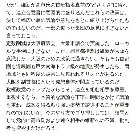
だが、維新が高市氏の首班指名直前の”どさくさ”に紛れ
て、連立合意書に意図的に盛り込んだこれらの政策は、
決して幅広い層の議論や意見をもとに練り上げられたも
のではないのだ。一部の偏った集団の意見にすぎないと
言っておこう。
定数削減は大阪府議会、大阪市議会で実施した、ローカ
ルな事例にすぎない。また、副首都構想は維新が大阪を
意識した、大阪のための政策に過ぎない。そもそも首都
圏も近畿圏も巨大南海トラフ級の地震が発生したら、両
地域とも同程度の被害に見舞われるリスクがあるのだ。
大阪を副首都にという発想自体が間違っているのだ。
政権政党のトップだからこそ、連立を組む相手を尊重、
重視するなら、本質的な議論を丁寧に時間をかけて議論
を重ね、成案を得る粘り強い姿勢で誘導することが重要
なのではないか。今のやり方でゴリ押ししては、結果と
して党内に高市氏および連立相手の維新への不満、批判
者を増やすだけだろう。