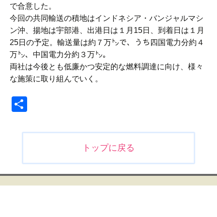
で合意した。
今回の共同輸送の積地はインドネシア・バンジャルマシ
ン沖、揚地は宇部港、出港日は１月15日、到着日は１月
25日の予定。輸送量は約７万㌧で、うち四国電力分約４
万㌧、中国電力分約３万㌧。
両社は今後とも低廉かつ安定的な燃料調達に向け、様々
な施策に取り組んでいく。
共
有
投
トップに戻る
稿
ナ
ビ
ゲ
ー
シ