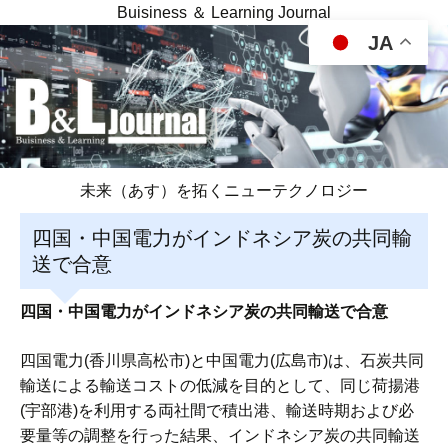
Buisiness ＆ Learning Journal
JA
未来（あす）を拓くニューテクノロジー
四国・中国電力がインドネシア炭の共同輸
送で合意
四国・中国電力がインドネシア炭の共同輸送で合意
四国電力(香川県高松市)と中国電力(広島市)は、石炭共同
輸送による輸送コストの低減を目的として、同じ荷揚港
(宇部港)を利用する両社間で積出港、輸送時期および必
要量等の調整を行った結果、インドネシア炭の共同輸送