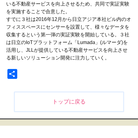
いる不動産サービスを向上させるため、共同で実証実験
を実施することで合意した。
すでに３社は2016年12月から日立アジア本社ビル内のオ
フィススペースにセンサーを設置して、様々なデータを
収集するという第一弾の実証実験を開始している。３社
は日立のIoTプラットフォーム「Lumada」(ルマーダ)を
活用し、JLLが提供している不動産サービスを向上させ
る新しいソリューション開発に注力していく。
共
有
投
トップに戻る
稿
ナ
ビ
ゲ
ー