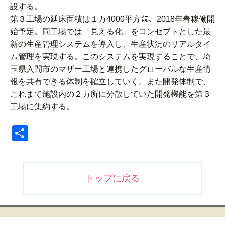
設する。
第３工場の延床面積は１万4000平方㍍、2018年春稼働開
始予定。同工場では「見える化」をコンセプトとした最
新の生産管理システムを導入し、生産状況のリアルタイ
ム管理を実現する。このシステムを実現することで、埼
玉県入間市のマザー工場と連携したグローバルな生産情
報を共有できる体制を確立していく。また開発体制で、
これまで施設内の２カ所に分散していた開発機能を第３
工場に集約する。
共
有
投
トップに戻る
稿
ナ
ビ
ゲ