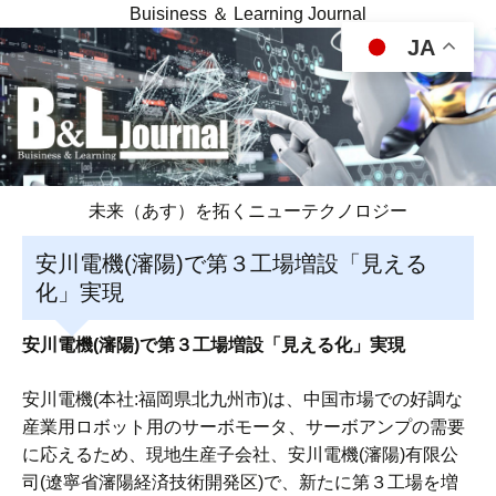
Buisiness ＆ Learning Journal
JA
未来（あす）を拓くニューテクノロジー
安川電機(瀋陽)で第３工場増設「見える
化」実現
安川電機(瀋陽)で第３工場増設「見える化」実現
安川電機(本社:福岡県北九州市)は、中国市場での好調な
産業用ロボット用のサーボモータ、サーボアンプの需要
に応えるため、現地生産子会社、安川電機(瀋陽)有限公
司(遼寧省瀋陽経済技術開発区)で、新たに第３工場を増