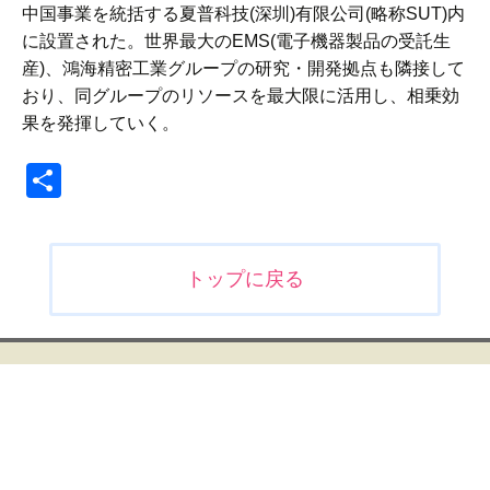
中国事業を統括する夏普科技(深圳)有限公司(略称SUT)内
に設置された。世界最大のEMS(電子機器製品の受託生
産)、鴻海精密工業グループの研究・開発拠点も隣接して
おり、同グループのリソースを最大限に活用し、相乗効
果を発揮していく。
共
有
投
トップに戻る
稿
ナ
ビ
ゲ
ー
シ
ョ
ン