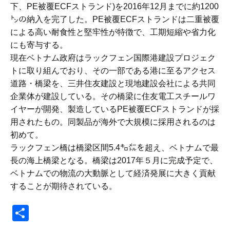
下、PE被覆ECFストランド)を2016年12月までに約1200
㌧の納入を完了した。PE被覆ECFストランドは二重被覆
による高い耐食性と堅牢性が特徴で、工期短縮や省力化
にも寄与する。
現在ベトナム政府はラックフェン国際港建設プロジェク
トに取り組んでおり、その一部である港に至るアクセス
道路・橋梁を、三井住友建設と現地建設会社による共同
企業体が建設している。その橋梁に住友電工スチールワ
イヤーが開発、製造しているPE被覆ECFストランドが採
用されたもの。同製品が海外で大規模に採用されるのは
初めて。
ラックフェン橋は橋梁区間5.4㌔㍍を超え、ベトナムで最
長の海上橋梁となる。橋梁は2017年５月に完成予定で、
ベトナムでの物流の大動脈として経済発展に大きく貢献
することが期待されている。
共
有