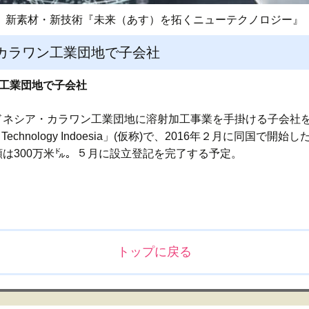
新素材・新技術『未来（あす）を拓くニューテクノロジー』
カラワン工業団地で子会社
ン工業団地で子会社
ドネシア・カラワン工業団地に溶射加工事業を手掛ける子会社を
e Technology Indoesia」(仮称)で、2016年２月に同国で開始
資金額は300万米㌦。５月に設立登記を完了する予定。
トップに戻る