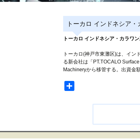
トーカロ インドネシア・
トーカロ インドネシア・カラワ
トーカロ(神戸市東灘区)は、イン
る新会社は「PT.TOCALO Surfac
Machineryから移管する。出
共
有
投
稿
ナ
ビ