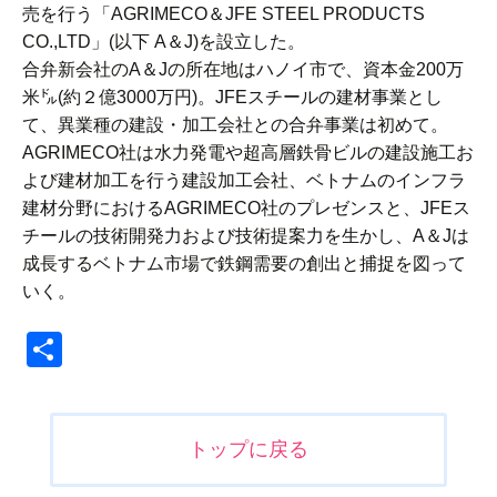
売を行う「AGRIMECO＆JFE STEEL PRODUCTS
CO.,LTD」(以下 A＆J)を設立した。
合弁新会社のA＆Jの所在地はハノイ市で、資本金200万
米㌦(約２億3000万円)。JFEスチールの建材事業とし
て、異業種の建設・加工会社との合弁事業は初めて。
AGRIMECO社は水力発電や超高層鉄骨ビルの建設施工お
よび建材加工を行う建設加工会社、ベトナムのインフラ
建材分野におけるAGRIMECO社のプレゼンスと、JFEス
チールの技術開発力および技術提案力を生かし、A＆Jは
成長するベトナム市場で鉄鋼需要の創出と捕捉を図って
いく。
共
有
投
トップに戻る
稿
ナ