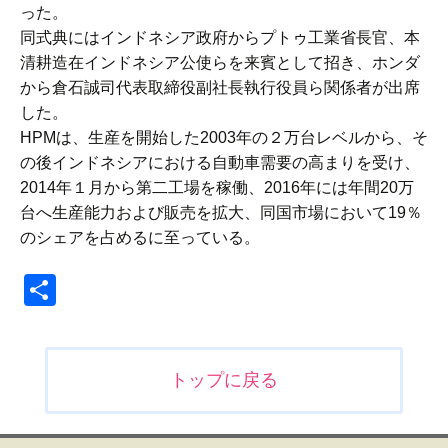
った。
同式典にはインドネシア政府からプトゥ工業省長官、本
清耕造在インドネシア公使らを来賓として招き、ホンダ
から倉石誠司代表取締役副社長執行役員ら関係者が出席
した。
HPMは、生産を開始した2003年の２万台レベルから、そ
の後インドネシアにおける自動車需要の高まりを受け、
2014年１月から第二工場を稼働、2016年には年間20万
台へ生産能力および販売を拡大、同国市場において19％
のシェアを占めるに至っている。
共
有
投
トップに戻る
稿
ナ
ビ