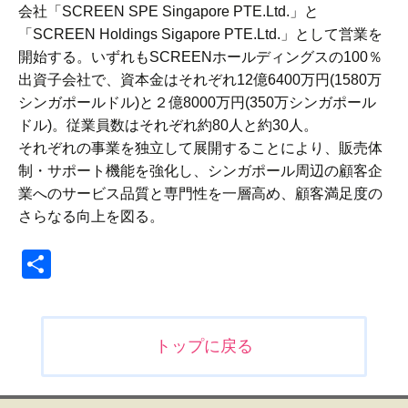
会社「SCREEN SPE Singapore PTE.Ltd.」と
「SCREEN Holdings Sigapore PTE.Ltd.」として営業を
開始する。いずれもSCREENホールディングスの100％
出資子会社で、資本金はそれぞれ12億6400万円(1580万
シンガポールドル)と２億8000万円(350万シンガポール
ドル)。従業員数はそれぞれ約80人と約30人。
それぞれの事業を独立して展開することにより、販売体
制・サポート機能を強化し、シンガポール周辺の顧客企
業へのサービス品質と専門性を一層高め、顧客満足度の
さらなる向上を図る。
共
有
投
トップに戻る
稿
ナ
ビ