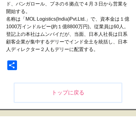
ド、バンガロール、プネの６拠点で４月３日から営業を
開始する。
名称は「MOL Logistics(India)Pvt.Ltd.」で、資本金は１億
1000万インドルピー(約１億8800万円)。従業員は60人。
登記上の本社はムンバイだが、当面、日本人社長は日系
顧客企業が集中するデリーでインド全土を統括し、日本
人ディレクター２人もデリーに配置する。
共
有
投
トップに戻る
稿
ナ
ビ
ゲ
ー
シ