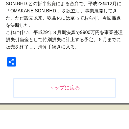
SDN.BHD.との折半出資による合弁で、平成22年12月に
「OMAKANE SDN.BHD.」を設立し、事業展開してき
た。ただ設立以来、収益化には至っておらず、今回撤退
を決断した。
これに伴い、平成29年３月期決算で9900万円を事業整理
損失引当金として特別損失に計上する予定。６月までに
販売を終了し、清算手続きに入る。
共
有
投
トップに戻る
稿
ナ
ビ
ゲ
ー
シ