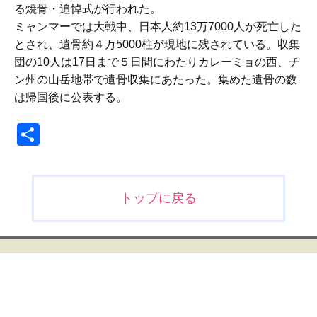
る焼骨・追悼式が行われた。
ミャンマーでは大戦中、日本人約13万7000人が死亡した
とされ、遺骨約４万5000柱が現地に残されている。収集
団の10人は17日まで５日間にわたりカレーミョの西、チ
ン州の山岳地帯で遺骨収集にあたった。集めた遺骨の数
は帰国後に公表する。
共
有
投
トップに戻る
稿
ナ
ビ
ゲ
ー
シ
ョ