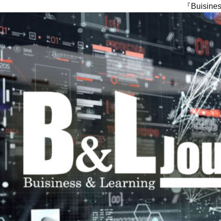
『Buisi