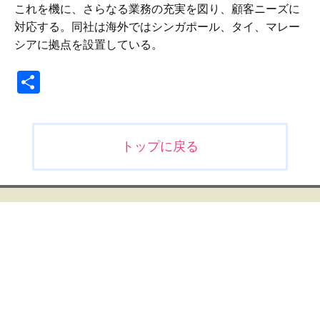
これを機に、さらなる業務の充実を図り、顧客ニーズに
対応する。同社は海外ではシンガポール、タイ、マレー
シアに拠点を設置している。
共
有
投
トップに戻る
稿
ナ
ビ
ゲ
ー
シ
ョ
ン